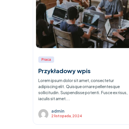
Praca
Przykładowy wpis
Lorem ipsum dolor sit amet, consectetur
adipiscing elit. Quisque ornare pellentesque
sollicitudin. Suspendisse potenti. Fusce ex risus,
iaculis sit amet...
admin
2 listopada, 2024