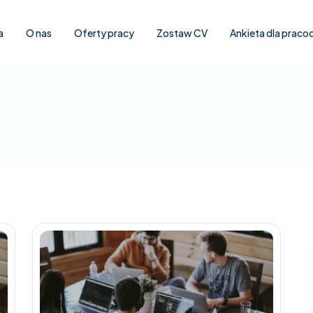
a
O nas
Oferty pracy
Zostaw CV
Ankieta dla prac