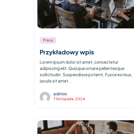
Praca
Przykładowy wpis
Lorem ipsum dolor sit amet, consectetur
adipiscing elit. Quisque ornare pellentesque
sollicitudin. Suspendisse potenti. Fusce ex risus,
iaculis sit amet...
admin
7 listopada, 2024