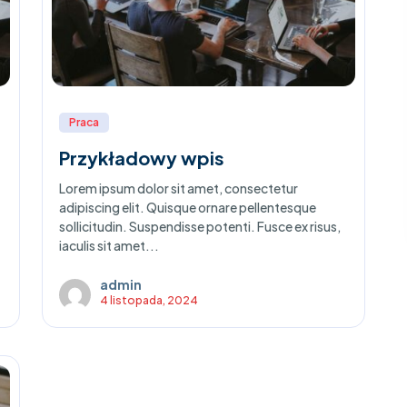
Praca
Przykładowy wpis
Lorem ipsum dolor sit amet, consectetur
adipiscing elit. Quisque ornare pellentesque
sollicitudin. Suspendisse potenti. Fusce ex risus,
iaculis sit amet...
admin
4 listopada, 2024