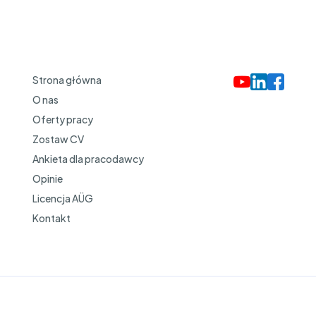
Strona główna
O nas
Oferty pracy
Zostaw CV
Ankieta dla pracodawcy
Opinie
Licencja AÜG
Kontakt