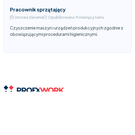
Pracownik sprzątający
Umowa zlecenie
Opublikowano 9 miesięcy temu
Czyszczenie maszyn i urządzeń produkcyjnych zgodnie z
obowiązującymi procedurami higienicznymi.
Strona główna
O nas
Oferty pracy
Zostaw CV
Ankieta dla pracodawcy