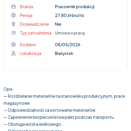
Branża
Pracownik produkcji
Pensja
27,80 zł brutto
Doświadczenie
Nie
Typ zatrudnienia
Umowa o pracę
Dodano
08/05/2026
Lokalizacja
Białystok
Opis:
— Rozdzielanie materiałów na stanowisku produkcyjnym, prace
magazynowe.
— Odpowiedzialność za sortowanie materiałów.
— Zapewnienie bezpieczeństwa palet podczas transportu.
— Obsługa wózka widłowego.
— Odzież robocza zapewniona.