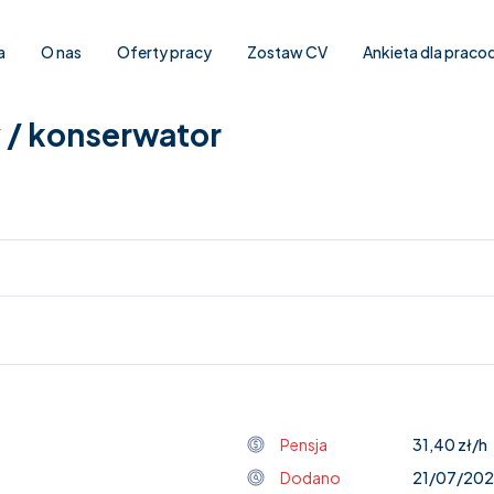
a
O nas
Oferty pracy
Zostaw CV
Ankieta dla prac
 / konserwator
Pensja
31,40 zł/h
Dodano
21/07/20