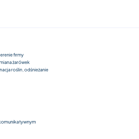
erenie firmy
ymiana żarówek
nacja roślin, odśnieżanie
e komunikatywnym