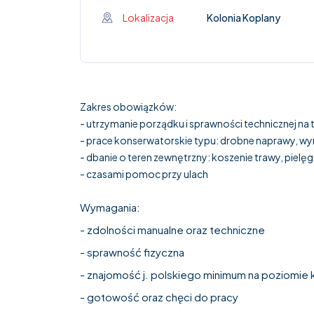
Lokalizacja
Kolonia Koplany
Zakres obowiązków:
- utrzymanie porządku i sprawności technicznej na t
- prace konserwatorskie typu: drobne naprawy, w
- dbanie o teren zewnętrzny: koszenie trawy, pielęg
- czasami pomoc przy ulach
Wymagania:
- zdolności manualne oraz techniczne
- sprawność fizyczna
- znajomość j. polskiego minimum na poziomi
- gotowość oraz chęci do pracy