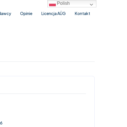
Polish
odawcy
Opinie
Licencja AÜG
Kontakt
26